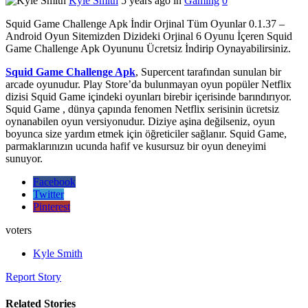
Kyle Smith
5 years ago in
Gaming
0
Squid Game Challenge Apk İndir Orjinal Tüm Oyunlar 0.1.37 –
Android Oyun Sitemizden Dizideki Orjinal 6 Oyunu İçeren Squid
Game Challenge Apk Oyununu Ücretsiz İndirip Oynayabilirsiniz.
Squid Game Challenge Apk
, Supercent tarafından sunulan bir
arcade oyunudur. Play Store’da bulunmayan oyun popüler Netflix
dizisi Squid Game içindeki oyunları birebir içerisinde barındırıyor.
Squid Game , dünya çapında fenomen Netflix serisinin ücretsiz
oynanabilen oyun versiyonudur. Diziye aşina değilseniz, oyun
boyunca size yardım etmek için öğreticiler sağlanır. Squid Game,
parmaklarınızın ucunda hafif ve kusursuz bir oyun deneyimi
sunuyor.
Facebook
Twitter
Pinterest
voters
Kyle Smith
Report Story
Related Stories