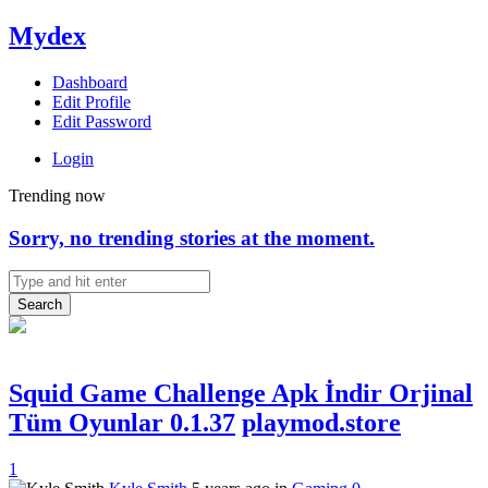
Mydex
Dashboard
Edit Profile
Edit Password
Login
Trending now
Sorry, no trending stories at the moment.
Search
Squid Game Challenge Apk İndir Orjinal
Tüm Oyunlar 0.1.37
playmod.store
1