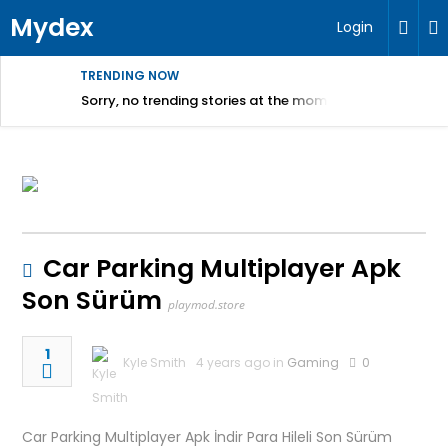
Mydex
Login
TRENDING NOW
Sorry, no trending stories at the moment.
Car Parking Multiplayer Apk
Son Sürüm
playmod.store
1
Kyle Smith
4 years ago in
Gaming
0
Car Parking Multiplayer Apk İndir Para Hileli Son Sürüm